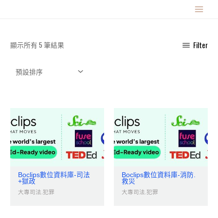
跳
MAIN
至
主
MENU
要
顯示所有 5 筆結果
Filter
內
容
Boclips數位資料庫-司法
Boclips數位資料庫-消防.
+獄政
救災
大專司法.犯罪
大專司法.犯罪