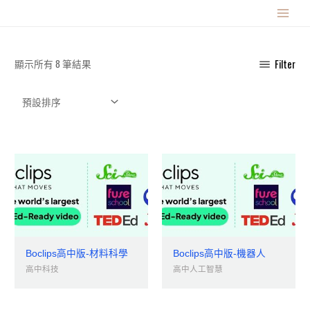
跳
MAIN
至
主
MENU
要
顯示所有 8 筆結果
Filter
內
容
Boclips高中版-材料科學
Boclips高中版-機器人
高中科技
高中人工智慧