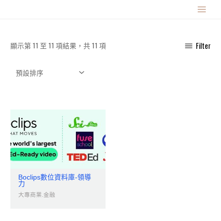
跳
MAIN
至
主
MENU
要
顯示第 11 至 11 項結果，共 11 項
Filter
內
容
Boclips數位資料庫-領導
力
大專商業.金融