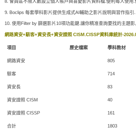
8. 會員區不限人數設立個人帳戶與喜愛影片資料檔.便利每人使用.保
9. Boclips 每套學科影片提供生成式AI輔助之影片說明與習作指引.
10. 使用Filter by 篩選影片10項功能鍵.讓你精准查詢要找的主題影
網路資安+駭客+資安長+資安證照 CISM.CISSP
資料庫統計-2026.
項目
歷史檔案
學科教材
網路資安
805
駭客
714
資安長
83
資安證照 CISM
40
資安證照 CISSP
161
合計
1803