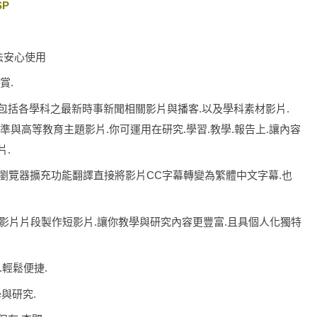
SP
法安心使用
賞.
影片.且包括各學科之最新時事新聞相關影片與播客.以及學科素材影片.
州課程標準與高等教育主題影片.你可運用在研究.學習.教學.報告上.讓內容
片.
Google瀏覽器擴充功能翻譯直接將影片CC字幕轉變為繁體中文字幕.也
以及截取影片片段製作短影片.讓你教學與研究內容更豐富.且具個人化獨特
.輕鬆便捷.
教學與研究.