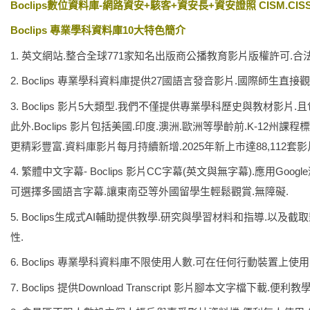
Boclips數位資料庫-網路資安+駭客+資安長+資安證照 CISM.CIS
Boclips 專業學科資料庫10大特色簡介
1. 英文網站.整合全球771家知名出版商公播教育影片版權許可.合
2. Boclips 專業學科資料庫提供27國語言發音影片.國際師生直接觀
3. Boclips 影片5大類型.我們不僅提供專業學科歷史與教材
此外.Boclips 影片包括美國.印度.澳洲.歐洲等學齡前.K-12
更精彩豐富.資料庫影片每月持續新增.2025年新上市達88,112套影
4. 繁體中文字幕- Boclips 影片CC字幕(英文與無字幕).應用
可選擇多國語言字幕.讓東南亞等外國留學生輕鬆觀賞.無障礙.
5. Boclips生成式AI輔助提供教學.研究與學習材料和指導.
性.
6. Boclips 專業學科資料庫不限使用人數.可在任何行動裝置上使用
7. Boclips 提供Download Transcript 影片腳本文字檔下載.便利