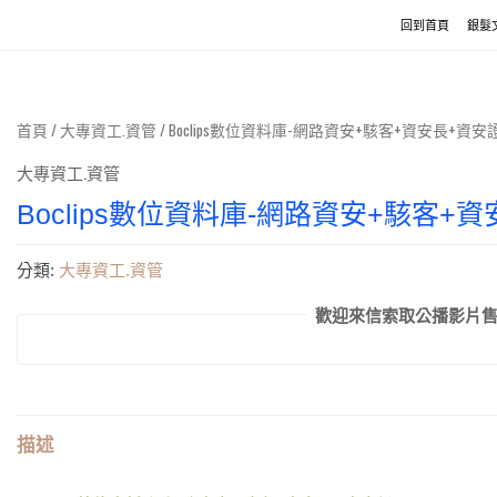
回到首頁
銀髮
首頁
/
大專資工.資管
/ Boclips數位資料庫-網路資安+駭客+資安長+資安證照 C
大專資工.資管
Boclips數位資料庫-網路資安+駭客+資安
分類:
大專資工.資管
歡迎來信索取公播影片售價.se
描述