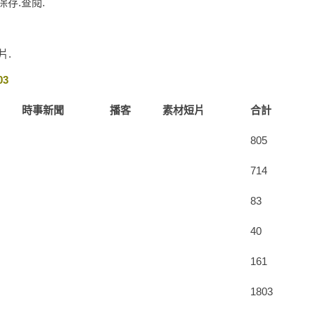
存.查閱.
片.
03
時事新聞
播客
素材短片
合計
805
714
83
40
161
1803