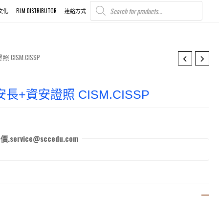
PRODUCTS
SEARCH
文化
FILM DISTRIBUTOR
連絡方式
ISM.CISSP
長+資安證照 CISM.CISSP
rvice@sccedu.com