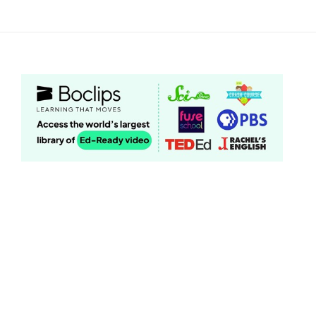
跳
至
主
要
內
容