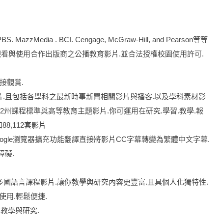
ia . BCI. Cengage, McGraw-Hill, and Pearson等等
完整觀看與使用合作出版商之公播教育影片.並合法授權校園使用許可.
接觀賞.
材影片.且包括各學科之最新時事新聞相關影片與播客.以及學科素材影
前.K-12州課程標準與高等教育主題影片.你可運用在研究.學習.教學.報
8,112套影片
應用Google瀏覽器擴充功能翻譯直接將影片CC字幕轉變為繁體中文字幕.
障礙.
多國語言課程影片.讓你教學與研究內容更豐富.且具個人化獨特性.
使用.輕鬆便捷.
.便利教學與研究.