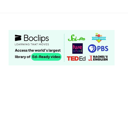
跳
至
主
要
內
容