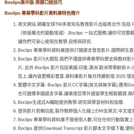
Boclips高中版-英語口說技巧
Boclips 專業學科影片資料庫特色簡介
英文網站.網羅全球766多家知名教育影片出版商合作.包括 PBS. MazzMed
（依版權合約變動增減）.Boclips 一站式服務.讓你可
讓你們可安心使用在教學.自修與研究.
Boclips 專業學科資料庫提供27國語言發音影片.國際師生直
Boclips 影片5大類型.我們不僅提供專業學科歷史與教
片. 此外.Boclips 影片包括美國.印度.澳洲.歐洲等學齡
告上.讓內容更精彩豐富.資料庫影片每月持續新增.2025 增加8
繁體中文字幕- Boclips 影片CC字幕(英文與無字幕).
也可選擇多國語言字幕.讓東南亞等外國留學生輕鬆觀賞.無
Boclips生成式AI輔助提供教學.研究與學習材料和指導.
提供影片剪輯功能.製作教師個人化線上EMI全英文.中文或
Boclips 專業學科資料庫不限使用人數.可在任何行動裝置上
Boclips 提供Download Transcript 影片腳本文字檔下載