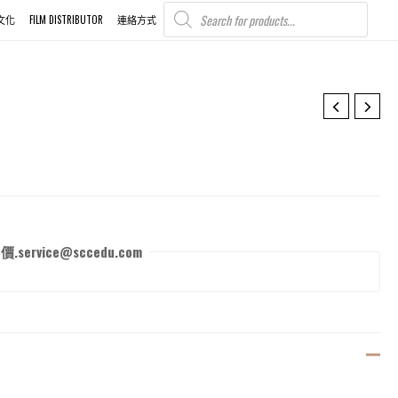
PRODUCTS
SEARCH
文化
FILM DISTRIBUTOR
連絡方式
rvice@sccedu.com