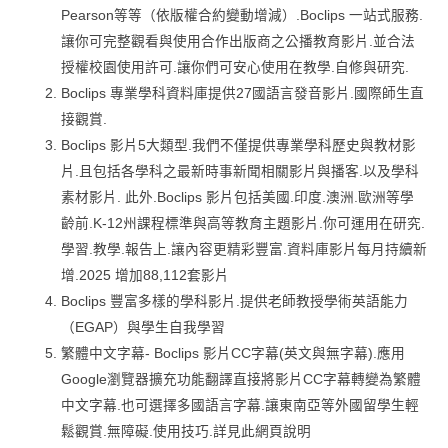
Pearson等等（依版權合約變動增減）.Boclips 一站式服務.
讓你可完整觀看與使用合作出版商之公播教育影片.並合法
授權校園使用許可.讓你們可安心使用在教學.自修與研究.
Boclips 專業學科資料庫提供27國語言發音影片.國際師生直
接觀賞.
Boclips 影片5大類型.我們不僅提供專業學科歷史與教材影
片.且包括各學科之最新時事新聞相關影片與播客.以及學科
素材影片. 此外.Boclips 影片包括美國.印度.澳洲.歐洲等學
齡前.K-12州課程標準與高等教育主題影片.你可運用在研究.
學習.教學.報告上.讓內容更精彩豐富.資料庫影片每月持續新
增.2025 增加88,112套影片
Boclips 豐富多樣的學科影片.提供老師教授學術英語能力
（EGAP）與學生自我學習
繁體中文字幕- Boclips 影片CC字幕(英文與無字幕).應用
Google瀏覽器擴充功能翻譯直接將影片CC字幕轉變為繁體
中文字幕.也可選擇多國語言字幕.讓東南亞等外國留學生輕
鬆觀賞.無障礙.使用技巧.詳見此網頁說明