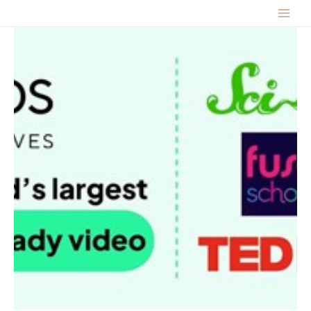
跳
MAIN
至
主
MENU
要
內
容