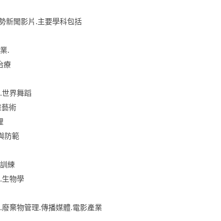
趨勢新聞影片.主要學科包括
業.
治療
樂.世界舞蹈
畫藝術
理
助與防範
球訓練
.生物學
碳.廢棄物管理.傳播媒體.電影產業