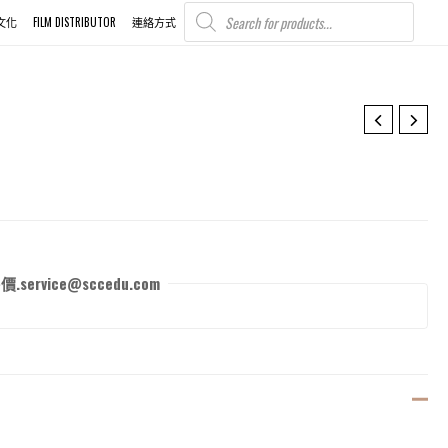
PRODUCTS
SEARCH
文化
FILM DISTRIBUTOR
連絡方式
rvice@sccedu.com