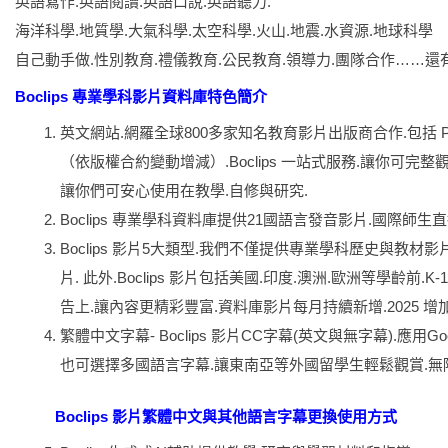
英語寫作.英語閱讀.英語口說.英語聽力.
海洋科學.地質學.大氣科學.太空科學.火山.地震.水資源.地球科學
自己動手做.性別教育.禮儀教育.公民教育.領導力.團隊合作……還
Boclips 專業學科影片資料庫特色簡介
英文網站.網羅全球800多家知名教育影片出版商合作.包括 PBS. MazzMed
（依版權合約變動增減）.Boclips 一站式服務.讓你可
讓你們可安心使用在教學.自修與研究.
Boclips 專業學科資料庫提供21國語言發音影片.國際師生直
Boclips 影片5大類型.我們不僅提供專業學科歷史與教
片. 此外.Boclips 影片包括美國.印度.澳洲.歐洲等學齡
告上.讓內容更精彩豐富.資料庫影片每月持續新增.2025 增加8
繁體中文字幕- Boclips 影片CC字幕(英文與無字幕).
也可選擇多國語言字幕.讓東南亞等外國留學生輕鬆觀賞.無
Boclips 影片繁體中文與其他語言字幕更換使用方式