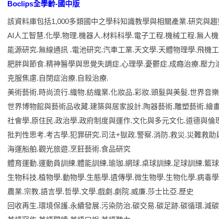
Boclips全學齡-國中版
該資料庫包括1,000多類國中之學科知識教學與相關產業.研究與
AI人工智慧.化學.物理.機器人.材料科學.電子工程.機械工程.無人機
能源研究.無線通訊 .電池研究.汽車工業.天文學.天體物理學.飛機工
肥胖與節食.精神醫學與思覺失調症.心理學.憂鬱症.成癮治療.壓力
克服焦慮.自閉症治療.自殺治療.
美術藝術.時尚流行.織物.紡織業.化妝品.彩妝.頭髮與美髮.世界音
世界博物館與藝術品收藏.建築與居家設計.陶器藝術.雕塑藝術.繪
社會學.原住民.政治學.政府制度與運作.文化與多元文化.道德與倫
批判性思考.考古學.犯罪研究.司法+獄政.警察.消防.救災.災難救
海運船舶.觀光旅遊.烹飪藝術.食品研究
體育運動.運動員訓練.體能訓練.瑜珈.網球.桌球訓練.足球訓練.籃
生物科技.植物學.動物學.生態學.遺傳學.微生物學.生物化學.病毒學
農業.宗教.語言學.哲學.文學.戲劇.劇院.威廉.莎士比亞.歷史
回收再生.環境保護.永續發展.污染防治.碳交易.碳足跡.碳循環.減