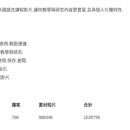
多國語言課程影片.讓你教學與研究內容更豐富.且具個人化獨特性.
使用.輕鬆便捷.
.便利教學與研究.
.保存.查閱.
指引.
題影片.
播客
素材短片
合計
768
988346
1539799