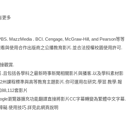
有更多
ia . BCI. Cengage, McGraw-Hill, and Pearson等等
完整觀看與使用合作出版商之公播教育影片.並合法授權校園使用許可.
接觀賞.
材影片.且包括各學科之最新時事新聞相關影片與播客.以及學科素材影
前.K-12州課程標準與高等教育主題影片.你可運用在研究.學習.教學.報
8,112套影片
應用Google瀏覽器擴充功能翻譯直接將影片CC字幕轉變為繁體中文字幕.
障礙.使用技巧.詳見此網頁說明