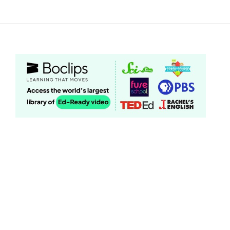
跳
至
主
要
內
容