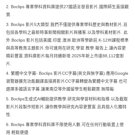
2. Boclips 專業學科資料庫提供27國語言發音影片.國際師生直接觀
賞.
3. Boclips 影片5大類型.我們不僅提供專業學科歷史與教材影片.且
包括各學科之最新時事新聞相關影片與播客.以及學科素材影片. 此
外.Boclips 影片包括美國.印度.澳洲.歐洲等學齡前.K-12州課程標準
與高等教育主題影片.你可運用在研究.學習.教學.報告上.讓內容更
精彩豐富.資料庫影片每月持續新增.2025年新上市達88,112套影
片.
4. 繁體中文字幕- Boclips 影片CC字幕(英文與無字幕).應用Google
瀏覽器擴充功能翻譯直接將影片CC字幕轉變為繁體中文字幕.也可
選擇多國語言字幕.讓東南亞等外國留學生輕鬆觀賞.無障礙.
5. Boclips生成式AI輔助提供教學.研究與學習材料和指導.以及截取
影片片段製作短影片.讓你教學與研究內容更豐富.且具個人化獨特
性.
6. Boclips 專業學科資料庫不限使用人數.可在任何行動裝置上使
用.輕鬆便捷.