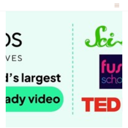
跳
MAIN
至
主
MENU
要
內
容