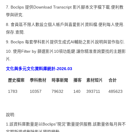
7. Boclips 提供Download Transcript 影片腳本文字檔下載.便利教
學與研究.
8. 會員區不限人數設立個人帳戶與喜愛影片資料檔.便利每人使用.
保存.查閱.
9. Boclips 每套學科影片提供生成式AI輔助之影片說明與習作指引.
10. 使用Filter by 篩選影片10項功能鍵.讓你精准查詢要找的主題影
片.
文化與多元文化
資料庫統計-2026.03
歷史檔案
學科教材
時事新聞
播客
素材短片
合計
1783
10357
79632
140
393711
485623
說明:
1.該資料庫數量是以Boclips”現況”數量提供服務.該數量依每月與不
定期新增或刪除影片隨時變動.